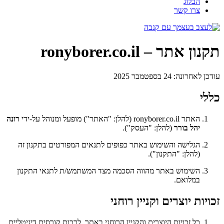
הבלוג
צרו קשר
תקנון אתר – ronyborer.co.il
עודכן לאחרונה: 24 בספטמבר 2025
כללי
האתר ronyborer.co.il (להלן: "האתר") מופעל ומנוהל על-ידי
רונה
יהל בורר
(להלן: "העסק").
הגלישה והשימוש באתר כפופים לתנאים המפורטים בתקנון זה
(להלן: "התקנון").
השימוש באתר מהווה הסכמה מצד המשתמש/ת לתנאי התקנון
במלואם.
זכויות יוצרים וקניין רוחני
כל זכויות היוצרים והקניין הרוחני באתר, לרבות קורסים דיגיטליים,