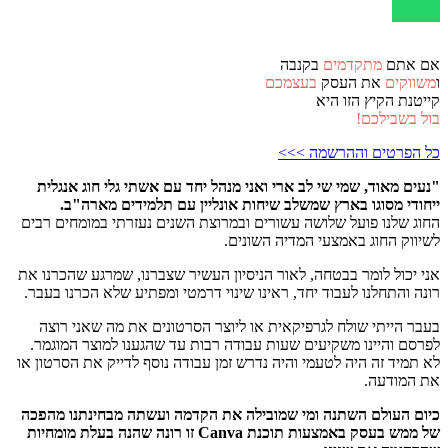
אם אתם
מתקדמים
בקנבה
ו
משווקים
את העסק
בעצמכם
קייטנת הקיץ הזו היא
בול בשבילכם!
כל הפרטים וההרשמה >>>
"נעים מאוד, שמי שי לב ארי ואני מנהל יחד עם אשתי גלי חוג אנגלית
ייחודי מסוגו בארץ שמשלב שיחות אונליין עם תלמידים מארה"ב.
החוג שלנו פועל שלושה עשורים ובמרוצת השנים נעזרתי במומחים רבים
לשיווק החוג באמצעי המדיה השונים.
אני יכול לומר בבטחה, לאור הניסיון העשיר שצברנו, שמרגע שהכרנו את
רונה והתחלנו לעבוד יחד, ראינו שינוי דרמטי ומפתיע שלא הכרנו בעבר.
בעבר הייתי שולח לגרפיקאית או ליוצר הסרטונים את מה שאני רוצה
לפרסם והיינו משקיעים שעות עבודה רבות עד שהגענו למוצר המוגמר.
לא תמיד זה היה לטעמי והיה נדרש זמן עבודה נוסף לדייק את הסרטון או
את המודעה.
כיום העולם השתנה ומי שמובילה את הקדמה ועשתה מבחינתנו מהפכה
של ממש בעסק באמצעות תוכנת Canva זו רונה שהנה בעלת מומחיות