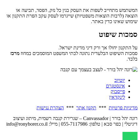
המשתמש מתחייב לשפות את העסק בגין כל נזק, הפסד, תביעה או
הוצאה (לרבות הוצאות משפטיות) שייגרמו לעסק עקב הפרת התקנון או
שימוש שאינו כדין באתר.
סמכות שיפוט
על התקנון יחולו אך ורק דיני מדינת ישראל.
סמכות השיפוט הבלעדית נתונה לבתי המשפט המוסמכים במחוז
מרכז
בלבד.
יוטיוב
אינסטגרם
פייסבוק
לינקדאין
מדיניות פרטיות
***
תקנון אתר
***
הצהרת נגישות
רונה יהל בורר | Canvassador – שגרירת קנבה רשמית, מיתוג ועיצוב
דיגיטלי | כפר סבא | טלפון: 055-7117986 | מייל: info@ronyborer.co.il