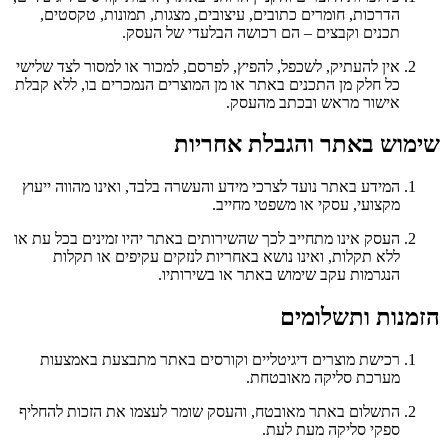
הדרכות, חומרים כתובים, עיצובים, מצגות, תמונות, טקסטים,
תכנים וקבצים – הם רכושה הבלעדי של העסק.
אין להעתיק, לשכפל, להפיץ, לפרסם, למכור או למסור לצד שלישי
כל חלק מן התכנים באתר או מן המוצרים הנמכרים בו, ללא קבלת
אישור מראש ובכתב מהעסק.
שימוש באתר והגבלת אחריות
המידע באתר נועד לצרכי מידע והעשרה בלבד, ואינו מהווה ייעוץ
מקצועי, עסקי או משפטי מחייב.
העסק אינו מתחייב לכך שהשירותים באתר יהיו זמינים בכל עת או
ללא תקלות, ואינו נושא באחריות לנזקים עקיפים או תקלות
הנגרמות עקב שימוש באתר או בשירותיו.
הזמנות ותשלומים
רכישת מוצרים דיגיטליים וקורסים באתר מתבצעת באמצעות
מערכת סליקה מאובטחת.
התשלום באתר מאובטח, והעסק שומר לעצמו את הזכות להחליף
ספקי סליקה מעת לעת.