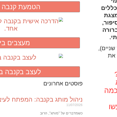
מי
הטמעת קנבה ב
כללים
מצגת
יפור,
ברורה
י.
מעצבים בי
שניים),
ם את
לעצב בקנבה בב
פוסטים אחרונים
כמה
ניהול מותג בקנבה: המפתח לעיצ
שו
11/07/2026
כשמדברים על "מותג", הרוב