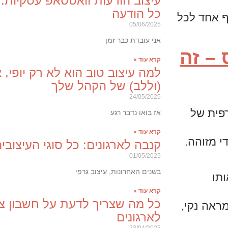
עיצוב הודעות וואטסאפ עסקיות:
כל הודעה
ף אחד לכל
05/06/2025
אני עובדת כבר זמן
 – זה
קרא עוד »
למה עיצוב טוב הוא לא רק יופי,
(וללב) של הקהל שלך
24/05/2025
פית של
אז בואו נדבר רגע
קרא עוד »
י מזוהה.
קנבה לארגונים: כל סוגי העיצוב
01/05/2025
בשנים האחרונות, עיצוב גרפי
ותו
קרא עוד »
כל מה שצריך לדעת על חשבון צו
מראה נקי,
לארגונים
23/04/2025