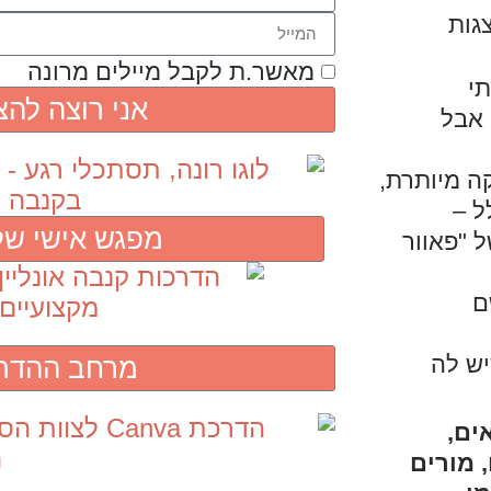
גות
מאשר.ת לקבל מיילים מרונה
י
אני רוצה לה
 אבל
ה מיותרת,
ל –
מפגש אישי של
 "פאוור
ם
יש לה
מרחב ההדר
ים,
 מורים