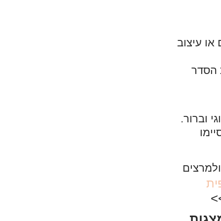
 או עיצוב
 הסדר
 וברור.
יימו
ית
>
מצגות