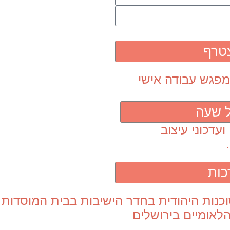
צטרף
 שעה
כות