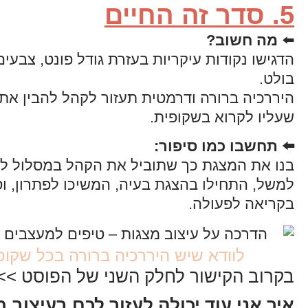
5. סדר זה החיים
⬅️
מה חשוב
?
הדגישו נקודות עיקריות בעזרת גודל פונט, צבעים
בולט.
היררכיה ברורה ודרמטית תעזור לקהל להבין את
שעליו לקרוא בשקופית.
⬅️ תחשבו כמו סיפור
:
בנו את המצגת כך שתוביל את הקהל במסלול לוגי
למשל, התחילו בהצגת בעיה, המשיכו לפתרון, וס
בקריאה לפעולה.
לוודא שיש היררכיה ברורה בכל שקופ
בקרוב הקישור לחלק השני של הפוסט >>
איך אני עוד יכולה לעזור לכם בעיצוב 